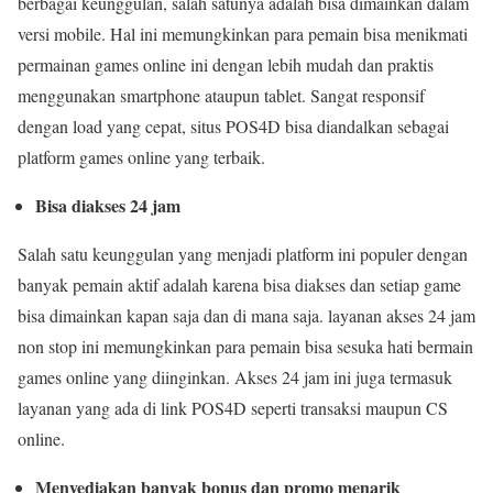
berbagai keunggulan, salah satunya adalah bisa dimainkan dalam
versi mobile. Hal ini memungkinkan para pemain bisa menikmati
permainan games online ini dengan lebih mudah dan praktis
menggunakan smartphone ataupun tablet. Sangat responsif
dengan load yang cepat, situs POS4D bisa diandalkan sebagai
platform games online yang terbaik.
Bisa diakses 24 jam
Salah satu keunggulan yang menjadi platform ini populer dengan
banyak pemain aktif adalah karena bisa diakses dan setiap game
bisa dimainkan kapan saja dan di mana saja. layanan akses 24 jam
non stop ini memungkinkan para pemain bisa sesuka hati bermain
games online yang diinginkan. Akses 24 jam ini juga termasuk
layanan yang ada di link POS4D seperti transaksi maupun CS
online.
Menyediakan banyak bonus dan promo menarik