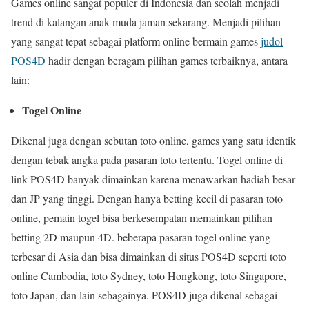
Games online sangat populer di Indonesia dan seolah menjadi
trend di kalangan anak muda jaman sekarang. Menjadi pilihan
yang sangat tepat sebagai platform online bermain games
judol
POS4D
hadir dengan beragam pilihan games terbaiknya, antara
lain:
Togel Online
Dikenal juga dengan sebutan toto online, games yang satu identik
dengan tebak angka pada pasaran toto tertentu. Togel online di
link POS4D banyak dimainkan karena menawarkan hadiah besar
dan JP yang tinggi. Dengan hanya betting kecil di pasaran toto
online, pemain togel bisa berkesempatan memainkan pilihan
betting 2D maupun 4D. beberapa pasaran togel online yang
terbesar di Asia dan bisa dimainkan di situs POS4D seperti toto
online Cambodia, toto Sydney, toto Hongkong, toto Singapore,
toto Japan, dan lain sebagainya. POS4D juga dikenal sebagai