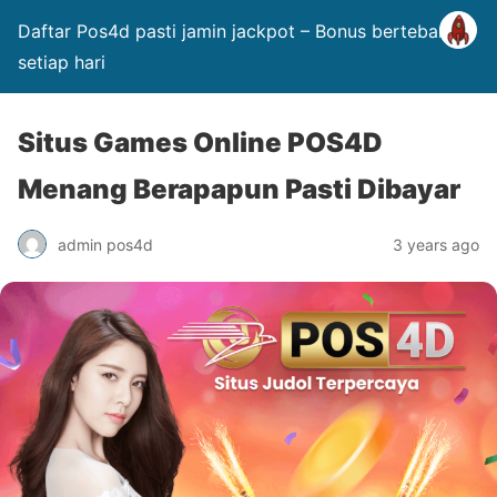
Daftar Pos4d pasti jamin jackpot – Bonus bertebaran
setiap hari
Situs Games Online POS4D
Menang Berapapun Pasti Dibayar
admin pos4d
3 years ago