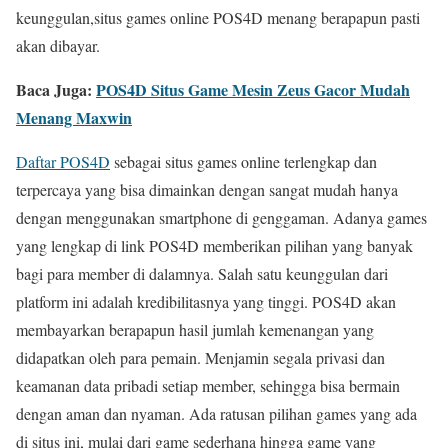
keunggulan,situs games online POS4D menang berapapun pasti
akan dibayar.
Baca Juga:
POS4D Situs Game Mesin Zeus Gacor Mudah
Menang Maxwin
Daftar POS4D
sebagai situs games online terlengkap dan
terpercaya yang bisa dimainkan dengan sangat mudah hanya
dengan menggunakan smartphone di genggaman. Adanya games
yang lengkap di link POS4D memberikan pilihan yang banyak
bagi para member di dalamnya. Salah satu keunggulan dari
platform ini adalah kredibilitasnya yang tinggi. POS4D akan
membayarkan berapapun hasil jumlah kemenangan yang
didapatkan oleh para pemain. Menjamin segala privasi dan
keamanan data pribadi setiap member, sehingga bisa bermain
dengan aman dan nyaman. Ada ratusan pilihan games yang ada
di situs ini, mulai dari game sederhana hingga game yang