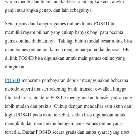
warna merah atau hitam, angka besar atau angka kecil, angka
ganjil atau angka genap, dan lain sebagainya.
Setiap jenis dan kategori games online di link POS4D ini
memiliki ragam pilihan yang cukup banyak bagi para pecinta
games online di dalamnya. Tak lagi butuh modal besar untuk bisa
main games online ini, karena dengan hanya modal deposit 10K
di link POS4D bisa digunakan untuk main games online yang
diinginkan.
POS4D
menerima pembayaran deposit menggunakan beberapa
metode seperti transfer rekening bank, transfer e-wallet, hingga
fitur terbaru yaitu depo POS4D menggunakan transfer pulsa yang
lebih mudah dan praktis. Cukup dengan mendaftar satu akun dan
login POS4D pada akun tersebut, sudah bisa digunakan untuk
mengikuti dan memainkan beragam jenis games online yang
tersedia. Daftar POS4D secara gratis dan tanpa syarat yang ribet