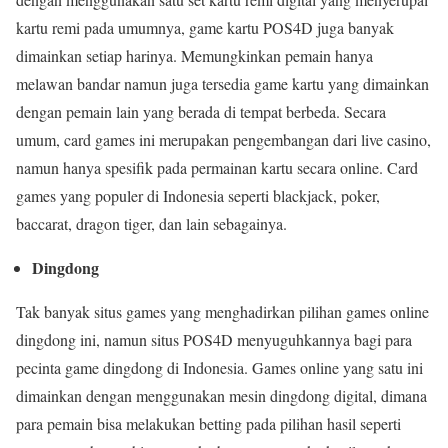
kartu remi pada umumnya, game kartu POS4D juga banyak
dimainkan setiap harinya. Memungkinkan pemain hanya
melawan bandar namun juga tersedia game kartu yang dimainkan
dengan pemain lain yang berada di tempat berbeda. Secara
umum, card games ini merupakan pengembangan dari live casino,
namun hanya spesifik pada permainan kartu secara online. Card
games yang populer di Indonesia seperti blackjack, poker,
baccarat, dragon tiger, dan lain sebagainya.
Dingdong
Tak banyak situs games yang menghadirkan pilihan games online
dingdong ini, namun situs POS4D menyuguhkannya bagi para
pecinta game dingdong di Indonesia. Games online yang satu ini
dimainkan dengan menggunakan mesin dingdong digital, dimana
para pemain bisa melakukan betting pada pilihan hasil seperti