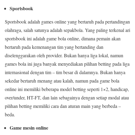
Sportsbook
Sportsbook adalah games online yang bertaruh pada pertandingan
olahraga, salah satunya adalah sepakbola. Yang paling terkenal ari
sportsbook ini adalah game bola online, dimana pemain akan
bertaruh pada kemenangan tim yang bertanding dan
diselenggarakan oleh provider. Bukan hanya liga lokal, namun
games bola ini juga banyak menyediakan pilihan betting pada liga
internasional dengan tim – tim besar di dalamnya. Bukan hanya
sekedar bertaruh menang atau kalah, namun pada game bola
online ini memiliki beberapa model betting seperti 1×2, handicap,
over/under, HT-FT, dan lain sebagainya dengan setiap modal atau
pilihan betting memiliki cara dan aturan main yang berbeda –
beda.
Game mesin online