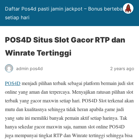
Daftar Pos4d pasti jamin jackpot – Bonus bertebaran
setiap hari
POS4D Situs Slot Gacor RTP dan
Winrate Tertinggi
admin pos4d
2 years ago
POS4D
menjadi pilihan terbaik sebagai platform bermain judi slot
online yang aman dan terpercaya. Menyajikan ratusan pilihan slot
terbaik yang gacor maxwin setiap hari. POS4D Slot terkenal akan
mutu dan kualitasnya sehingga tidak heran apabila game judi
yang satu ini memiliki banyak pemain aktif setiap harinya. Tak
hanya sekedar gacor maxwin saja, namun slot online POS4D
juga mempunyai tingkat RTP dan Winrate tertinggi sehingga bisa