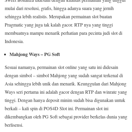
mulai dari resolusi, grafis, hingga adanya suara yang jernih
sehingga lebih realistis. Merupakan permainan slot buatan
Pragmatic yang juga tak kalah gacor. RTP nya yang tinggi
membuatnya mampu menarik perhatian para pecinta judi slot di
Indonesia.
Mahjong Ways – PG Soft
Sesuai namanya, permainan slot online yang satu ini didesain
dengan simbol – simbol Mahjong yang sudah sangat terkenal di
Asia sehingga lebih unik dan menarik. Keunggulan dari Mahjong
Ways seri pertama ini adalah gacor dengan RTP dan winrate yang
tinggi. Dengan hanya deposit minim sudah bisa digunakan untuk
berkali – kali spin di POS4D Slot ini. Permainan slot ini
dikembangkan oleh PG Soft sebagai provider berkelas dunia yang
berlisensi.