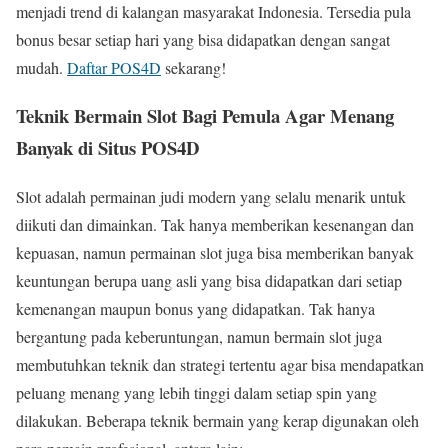
menjadi trend di kalangan masyarakat Indonesia. Tersedia pula
bonus besar setiap hari yang bisa didapatkan dengan sangat
mudah.
Daftar POS4D
sekarang!
Teknik Bermain Slot Bagi Pemula Agar Menang
Banyak di Situs POS4D
Slot adalah permainan judi modern yang selalu menarik untuk
diikuti dan dimainkan. Tak hanya memberikan kesenangan dan
kepuasan, namun permainan slot juga bisa memberikan banyak
keuntungan berupa uang asli yang bisa didapatkan dari setiap
kemenangan maupun bonus yang didapatkan. Tak hanya
bergantung pada keberuntungan, namun bermain slot juga
membutuhkan teknik dan strategi tertentu agar bisa mendapatkan
peluang menang yang lebih tinggi dalam setiap spin yang
dilakukan. Beberapa teknik bermain yang kerap digunakan oleh