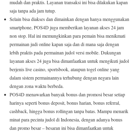
mudah dan praktis. Layanan transaksi ini bisa dilakukan kapan
saja tanpa ada jam tutup.
Selain bisa diakses dan dimainkan dengan hanya menggunakan
smartphone, POS4D juga memberikan layanan akses 24 jam
non stop. Hal ini memungkinkan para pemain bisa menikmati
permainan judi online kapan saja dan di mana saja dengan
lebih praktis pada permainan judol versi mobile. Dukungan
layanan akses 24 juga bisa dimanfaatkan untuk mengikuti judol
berjenis live casino, sportsbook, ataupun togel online yang
dalam sistem permainannya terhubung dengan negara lain
dengan zona waktu berbeda.
POS4D menawarkan banyak bonus dan promosi besar setiap
harinya seperti bonus deposit, bonus harian, bonus referral,
cashback, hingga bonus rollingan tanpa batas. Mampu menarik
minat para pecinta judol di Indonesia, dengan adanya bonus
dan promo besar – besaran ini bisa dimanfaatkan untuk