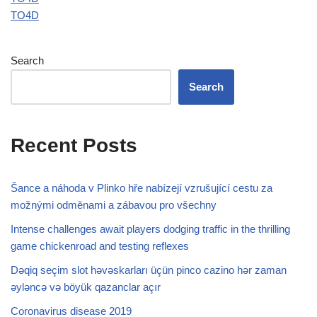
TO4D
Search
Search
Recent Posts
Šance a náhoda v Plinko hře nabízejí vzrušující cestu za
možnými odměnami a zábavou pro všechny
Intense challenges await players dodging traffic in the thrilling
game chickenroad and testing reflexes
Dəqiq seçim slot həvəskarları üçün pinco cazino hər zaman
əyləncə və böyük qazanclar açır
Coronavirus disease 2019