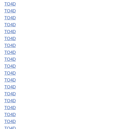
TO4D
TO4D
TO4D
TO4D
TO4D
TO4D
TO4D
TO4D
TO4D
TO4D
TO4D
TO4D
TO4D
TO4D
TO4D
TO4D
TO4D
TO4D
TO4D